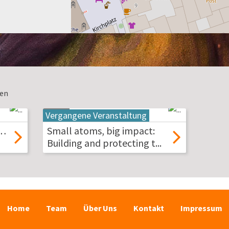
ben
Vergangene Veranstaltung
20
Mai
l…
Small atoms, big impact:
2026
Building and protecting t...
Home
Team
Über Uns
Kontakt
Impressum