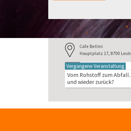
Cafe Bellini
Hauptplatz 17, 8700 Leo
Vergangene Veranstaltung
19
Mai
Vom Rohstoff zum Abfal
2026
und wieder zurück?