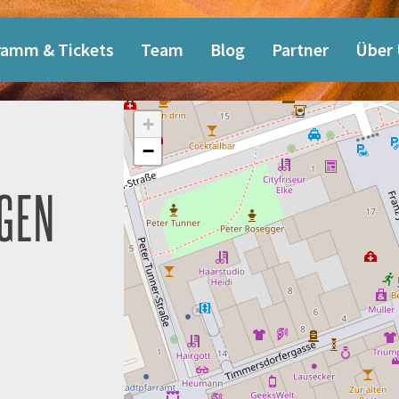
ramm & Tickets
Team
Blog
Partner
Über
+
−
GEN