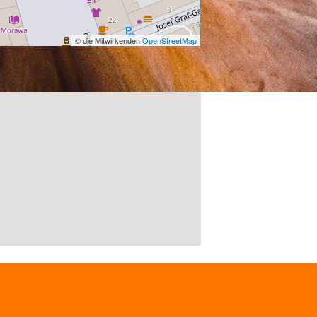
© die Mitwirkenden
OpenStreetMap