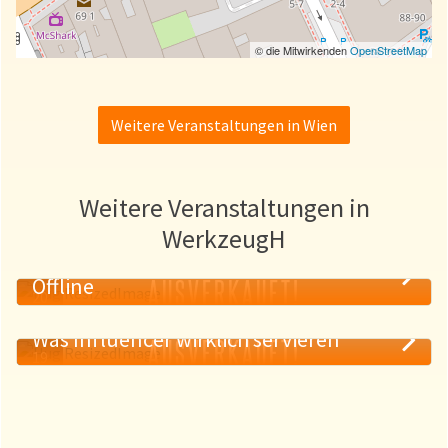
© die Mitwirkenden
OpenStreetMap
Weitere Veranstaltungen in Wien
Weitere Veranstaltungen in
WerkzeugH
Grenzüberschreitungen: Online &
AUSVERKAUFT!
Offline
20
MAI
Was Influencer wirklich servieren
AUSVERKAUFT!
19
MAI