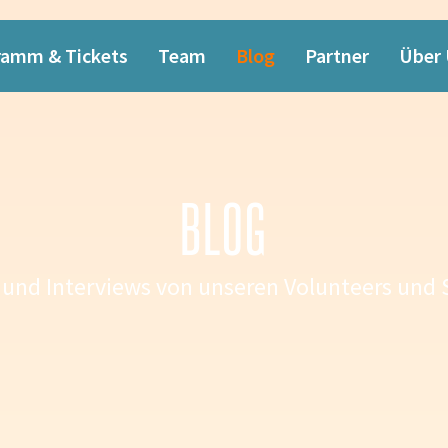
ramm & Tickets
Team
Blog
Partner
Über
BLOG
 und Interviews von unseren Volunteers und