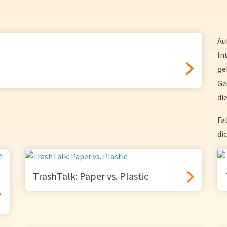
Au
In
ge
Ge
di
Fa
di
TrashTalk: Paper vs. Plastic